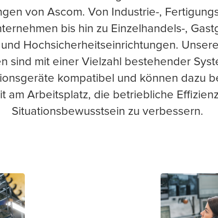
l
Poland
gen von Ascom. Von Industrie-, Fertigung
ernehmen bis hin zu Einzelhandels-, Gas
 und Hochsicherheitseinrichtungen. Unsere
n sind mit einer Vielzahl bestehender Sys
onsgeräte kompatibel und können dazu be
t am Arbeitsplatz, die betriebliche Effizie
Situationsbewusstsein zu verbessern.