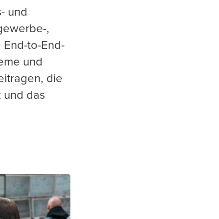
s- und
tgewerbe-,
 End-to-End-
teme und
itragen, die
nz und das