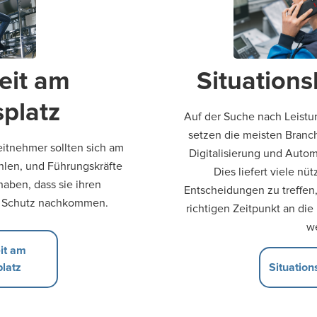
eit am
Situation
splatz
Auf der Suche nach Leistu
setzen die meisten Bran
itnehmer sollten sich am
Digitalisierung und Autom
ühlen, und Führungskräfte
Dies liefert viele nü
aben, dass sie ihren
Entscheidungen zu treffen
m Schutz nachkommen.
richtigen Zeitpunkt an die
w
it am
platz
Situatio