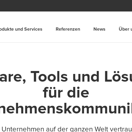
odukte und Services
Referenzen
News
Über 
Spain
Suomi
are, Tools und Lö
and
Sverige
für die
merica
Suisse
rnehmenskommunik
United Kingdom
Unternehmen auf der ganzen Welt vertrau