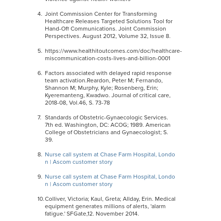
Joint Commission Center for Transforming
Healthcare Releases Targeted Solutions Tool for
Hand-Off Communications. Joint Commission
Perspectives. August 2012, Volume 32, Issue 8.
https://www.healthitoutcomes.com/doc/healthcare-
miscommunication-costs-lives-and-billion-0001
Factors associated with delayed rapid response
team activation.Reardon, Peter M; Fernando,
Shannon M; Murphy, Kyle; Rosenberg, Erin;
Kyeremanteng, Kwadwo. Journal of critical care,
2018-08, Vol.46, S. 73-78
Standards of Obstetric-Gynaecologic Services.
7th ed. Washington, DC: ACOG; 1989. American
College of Obstetricians and Gynaecologist; S.
39.
Nurse call system at Chase Farm Hospital, Londo
n | Ascom customer story
Nurse call system at Chase Farm Hospital, Londo
n | Ascom customer story
Colliver, Victoria; Kaul, Greta; Allday, Erin. Medical
equipment generates millions of alerts, 'alarm
fatigue.' SFGate,12. November 2014.