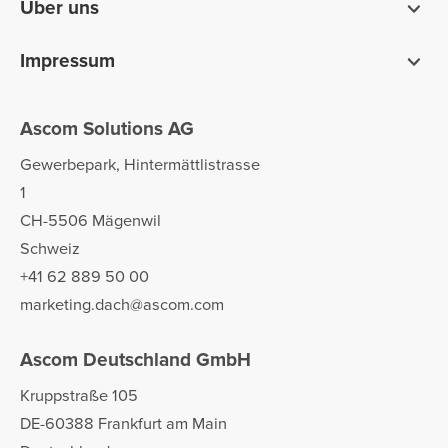
Über uns
Wer wir sind
Impressum
Vorteile von Ascom
Disclaimer
Unternehmensstrategie
Ascom Solutions AG
Datenschutz
Arbeiten bei Ascom
AGB und EULA
Gewerbepark, Hintermättlistrasse
1
CH-5506 Mägenwil
Schweiz
+41 62 889 50 00
marketing.dach@ascom.com
Ascom Deutschland GmbH
Kruppstraße 105
DE-60388 Frankfurt am Main