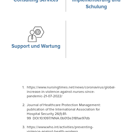
Schulung
Support und Wartung
https://www.nursingtimes.net/news/coronavirus/global-
increase-in-violence-against-nurses-since-
pandemic-21-07-2022/
Journal of Healthcare Protection Management:
publication of the International Association for
Hospital Security 26(1):81-
99 DOI:10.1097/NNA.0b013e3181ae97db
https://www.who.int/activities/preventing-
violence-against-health-workers