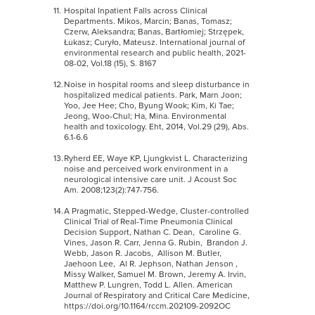
Hospital Inpatient Falls across Clinical
Departments. Mikos, Marcin; Banas, Tomasz;
Czerw, Aleksandra; Banas, Bartłomiej; Strzępek,
Łukasz; Curyło, Mateusz. International journal of
environmental research and public health, 2021-
08-02, Vol.18 (15), S. 8167
Noise in hospital rooms and sleep disturbance in
hospitalized medical patients. Park, Marn Joon;
Yoo, Jee Hee; Cho, Byung Wook; Kim, Ki Tae;
Jeong, Woo-Chul; Ha, Mina. Environmental
health and toxicology. Eht, 2014, Vol.29 (29), Abs.
6.1-6.6
Ryherd EE, Waye KP, Ljungkvist L. Characterizing
noise and perceived work environment in a
neurological intensive care unit. J Acoust Soc
Am. 2008;123(2):747-756.
A Pragmatic, Stepped-Wedge, Cluster-controlled
Clinical Trial of Real-Time Pneumonia Clinical
Decision Support, Nathan C. Dean, Caroline G.
Vines, Jason R. Carr, Jenna G. Rubin, Brandon J.
Webb, Jason R. Jacobs, Allison M. Butler,
Jaehoon Lee, Al R. Jephson, Nathan Jenson ,
Missy Walker, Samuel M. Brown, Jeremy A. Irvin,
Matthew P. Lungren, Todd L. Allen. American
Journal of Respiratory and Critical Care Medicine,
https://doi.org/10.1164/rccm.202109-2092OC