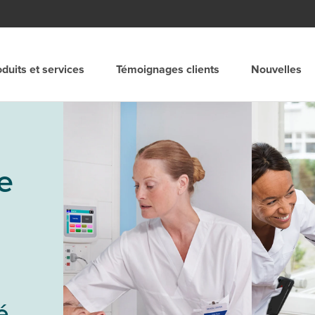
duits et services
Témoignages clients
Nouvelles
Spain
Suomi
e
and
Sverige
merica
Suisse
United Kingdom
é