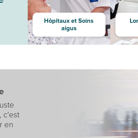
l
Poland
Hôpitaux et Soins
Lo
aigus
e
juste
 c'est
r en