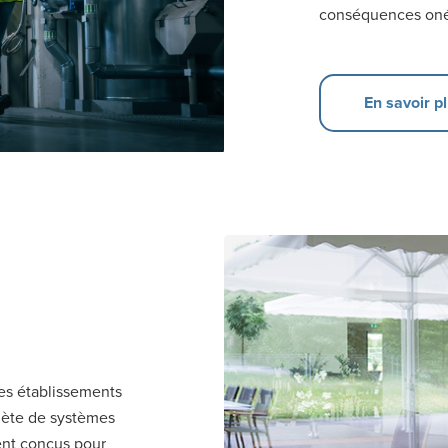
conséquences on
En savoir p
les établissements
lète de systèmes
ent conçus pour