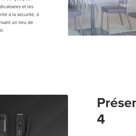
icalisées et les
té à la sécurité, à
risant un lieu de
t.
Prése
4