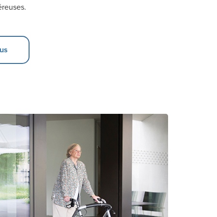
éreuses.
lus