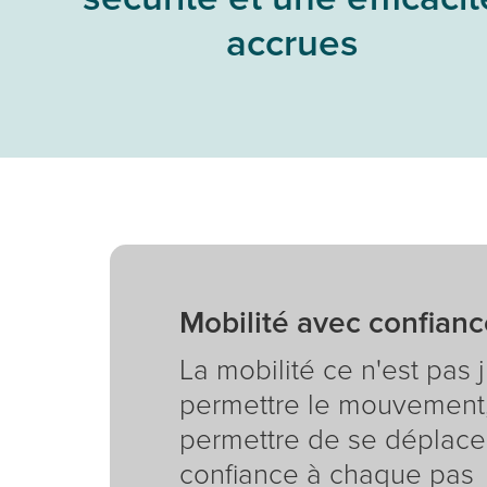
Portuga
Travailler chez Ascom
accrues
Nos partenaires commerciaux France & Iberia
Mobilité avec confianc
La mobilité ce n'est pas 
permettre le mouvement,
permettre de se déplace
confiance à chaque pas