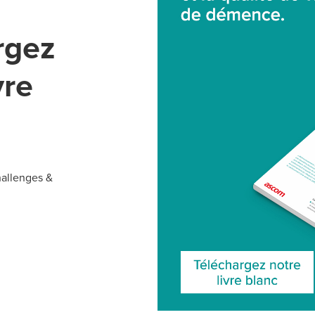
rgez
vre
allenges &