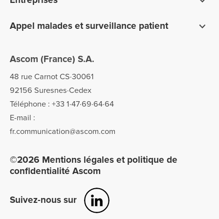
Entreprises
Prévention des fugues & analyse proactive des données
Système de gestion des alertes
Appel malades et surveillance patient
teleCARE pour les maisons de retraite
Ascom (France) S.A.
Telligence pour les hôpitaux
48 rue Carnot CS·30061
92156 Suresnes·Cedex
Téléphone : +33 1·47·69·64·64
E-mail :
fr.communication@ascom.com
©2026 Mentions légales et politique de
confidentialité Ascom
Suivez-nous sur